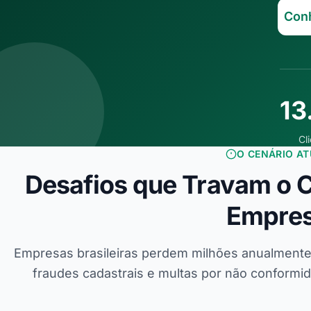
Conh
13
Cl
O CENÁRIO AT
Desafios que Travam o 
Empre
Empresas brasileiras perdem milhões anualmente
fraudes cadastrais e multas por não conform