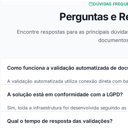
DÚVIDAS FREQU
Perguntas e R
Encontre respostas para as principais dúvid
documentos
Como funciona a validação automatizada de do
A validação automatizada utiliza conexão direta com bas
situação cadastral de documentos brasileiros em temp
A solução está em conformidade com a LGPD?
simples, sua aplicação envia os dados e recebe a con
segundos, permitindo decisões instantâneas sobre apr
Sim, toda a infraestrutura foi desenvolvida seguindo as 
Dados. Possuímos certificações ISO 27001 (segurança 
Qual o tempo de resposta das validações?
privacidade) e ISO 37301 (compliance), que garantem o