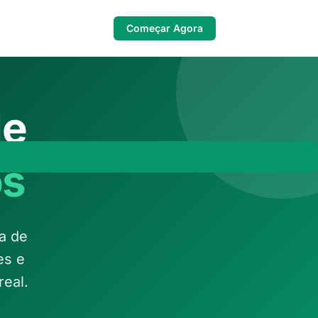
Começar Agora
de
os
a de
es e
eal.