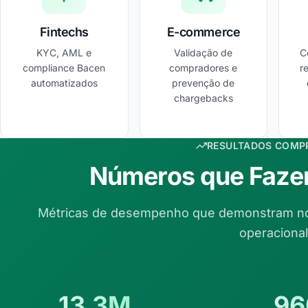
Fintechs
E-commerce
KYC, AML e
Validação de
C
compliance Bacen
compradores e
r
automatizados
prevenção de
chargebacks
RESULTADOS COMP
Números que Fazem
Métricas de desempenho que demonstram n
operacional
13.3M
96