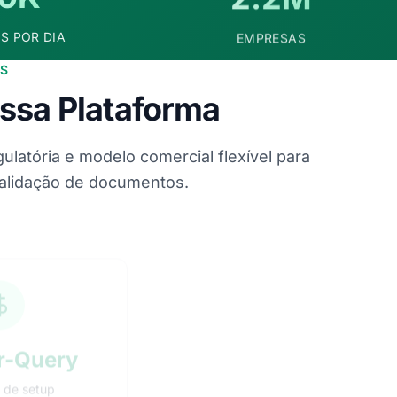
S POR DIA
EMPRESAS
IS
ssa Plataforma
latória e modelo comercial flexível para
validação de documentos.
r-Query
API REST
 de setup
Integração em minutos