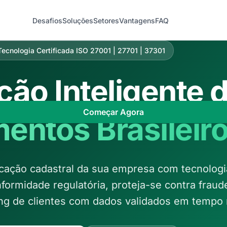
Desafios
Soluções
Setores
Vantagens
FAQ
Tecnologia Certificada ISO 27001 | 27701 | 37301
ção Inteligente 
Começar Agora
entos Brasileir
icação cadastral da sua empresa com tecnologi
formidade regulatória, proteja-se contra fraud
ng de clientes com dados validados em tempo r