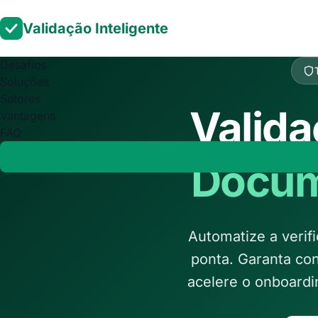
Validação Inteligente
Desafios
Soluções
Setores
Valida
Vantagens
FAQ
Docum
Automatize a verif
ponta. Garanta con
acelere o onboardi