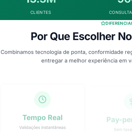
CLIENTES
CONSULTA
DIFERENCIA
Por Que Escolher No
Combinamos tecnologia de ponta, conformidade regu
entregar a melhor experiência em 
Tempo Real
Pay-pe
Validações instantâneas
Sem taxa