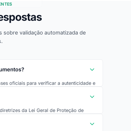
ENTES
espostas
as sobre validação automatizada de
.
cumentos?
es oficiais para verificar a autenticidade e
o real. Através de uma chamada API
firmação da validação em menos de 2
ovação de cadastros.
diretrizes da Lei Geral de Proteção de
da informação), ISO 27701 (gestão de
s mais altos padrões de segurança e