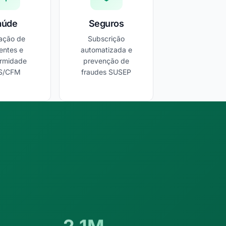
aúde
Seguros
dação de
Subscrição
entes e
automatizada e
ormidade
prevenção de
S/CFM
fraudes SUSEP
2.1M