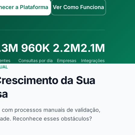
ecer a Plataforma
Ver Como Funciona
.3M
960K
2.2M
2.1M
ientes
Consultas por dia
Empresas
Integrações
UAL
Crescimento da Sua
sa
 com processos manuais de validação,
idade. Reconhece esses obstáculos?