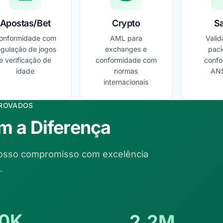
Apostas/Bet
Crypto
S
onformidade com
AML para
Vali
egulação de jogos
exchanges e
paci
e verificação de
conformidade com
conf
idade
normas
AN
internacionais
ROVADOS
 a Diferença
osso compromisso com excelência
.
0K
2.2M